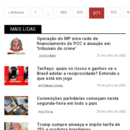
« Anterior
1
…
969
970
971
972
9
MAIS LIDAS
Operação do MP mira rede de
financiamento do PCC e atuação em
'tribunais do crime'
21 de julho de 2026
JUDICIÁRIO
Tarifaço: quais os riscos e ganhos se o
Brasil adotar a reciprocidade? Entenda o
que está em jogo
18 de julho de 2026
INTERNACIONAL
Convenções partidárias começam nesta
segunda-feira em todo o país
20 de julho de 2026
POLÍTICA
Trump cumpre ameaça e impõe tarifa de
25% a produtos brasileiros